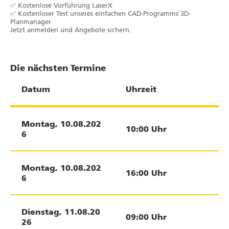
gerüstet zu sein.
✅ Kostenlose Vorführung LaserX
✅ Kostenloser Test unseres einfachen CAD-Programms 3D-
Planmanager
Auch im Hinblick auf unseren
Jetzt anmelden und Angebote sichern.
Grundgedanken prozessoptimierten Bauens
ist die auf Standardisierung zielende
Systemlösung von MTS ein absoluter
Volltreffer, da von der Hardware über die
Die nächsten Termine
Software bis zum Support alles komplett aus
einer Hand geliefert wird und das
Datum
Uhrzeit
Unternehmen dazu noch "um die Ecke"
liegt.
Montag
,
10.08.202
Am entscheidendsten ist aber die über zwei
10:00
Uhr
6
Jahrzehnte währende Geschäftsbeziehung
mit MTS, die von Anfang an eine echte
Partnerschaft war und mittlerweile auf
Montag
,
10.08.202
einem so hohen Vertrauenslevel
16:00
Uhr
6
angekommen ist, dass ein Wort mehr als
jeder geschriebene Vertrag gilt.
Dienstag
,
11.08.20
09:00
Uhr
26