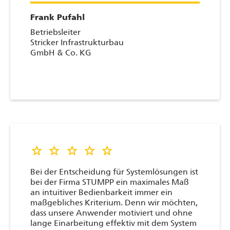
Schuh drückt.
Frank Pufahl
Ein gutes Beispiel ist das MTS-NAVI, das
Betriebsleiter
ohne Schnörkel oder Firlefanz konzipiert ist
Stricker Infrastrukturbau
und bei dem sich jeder Geräteführer, der ein
GmbH & Co. KG
Handy bedienen kann, schnell und einfach
durch die selbsterklärende Nutzerführung
zurechtfindet. Entsprechend sind
Steuerungen und Rover auch für
unerfahrene Nutzer schnell und
unkompliziert einsetzbar. Frei nach dem
Motto "Learning by doing".
Außerdem erlaubt die Steuerung einen
star star star star star
reibungslosen Wechsel zwischen
verschiedenen Bagger-Fabrikaten, was bei
Bei der Entscheidung für Systemlösungen ist
der Heterogenität unseres Fuhrparks
bei der Firma STUMPP ein maximales Maß
entscheidend ist. Ein weiterer Pluspunkt: die
an intuitiver Bedienbarkeit immer ein
MTS-Geräte funktionieren durchweg
maßgebliches Kriterium. Denn wir möchten,
zuverlässig.
dass unsere Anwender motiviert und ohne
lange Einarbeitung effektiv mit dem System