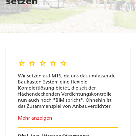
setzen
star star star star star
Wir setzen auf MTS, da uns das umfassende
Baukasten-System eine flexible
Komplettlösung bietet, die seit der
flächendeckenden Verdichtungskontrolle
nun auch noch "BIM spricht". Ohnehin ist
das Zusammenspiel von Anbauverdichter
und MTS-NAVI für unsere
Mehr anzeigen
Verdichterstationen hochspannend, weil
unsere Kunden immer häufiger eine
Dokumentation im Bestand wünschen.
Dipl.-Ing. Werner Strotmann