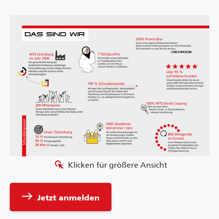
left_click
Klicken für größere Ansicht
east
Jetzt anmelden