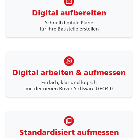
settings_overscan
Digital aufbereiten
Schnell digitale Pläne
für Ihre Baustelle erstellen
measuring_tape
Digital arbeiten & aufmessen
Einfach, klar und logisch
mit der neuen Rover-Software GEO4.0
content_copy
Standardisiert aufmessen