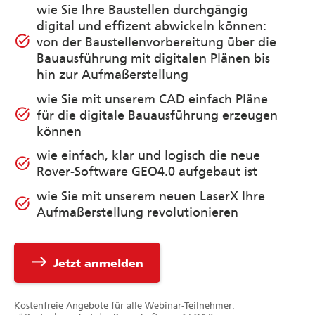
wie Sie Ihre Baustellen durchgängig
digital und effizent abwickeln können:
task_alt
von der Baustellenvorbereitung über die
Bauausführung mit digitalen Plänen bis
hin zur Aufmaßerstellung
wie Sie mit unserem CAD einfach Pläne
task_alt
für die digitale Bauausführung erzeugen
können
wie einfach, klar und logisch die neue
task_alt
Rover-Software GEO4.0 aufgebaut ist
wie Sie mit unserem neuen LaserX Ihre
task_alt
Aufmaßerstellung revolutionieren
east
Jetzt anmelden
Kostenfreie Angebote für alle Webinar-Teilnehmer: